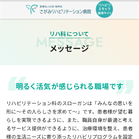
リハ科について
MESSAGE
メッセージ
HOME
リハ科について
福利厚生・特色
明るく活気が感じられる
職場です
ワークスタイル
リハビリテーション科のスローガンは「みんなの思いを
形に～その人らしさを求めて～」です。患者様が望む暮
先輩の声
らしを実現できるように、また、職員自身が最適と考え
るサービス提供ができるように、治療環境を整え、患者
教育
様の生活ニーズに寄り添ったリハビリプログラムを設定