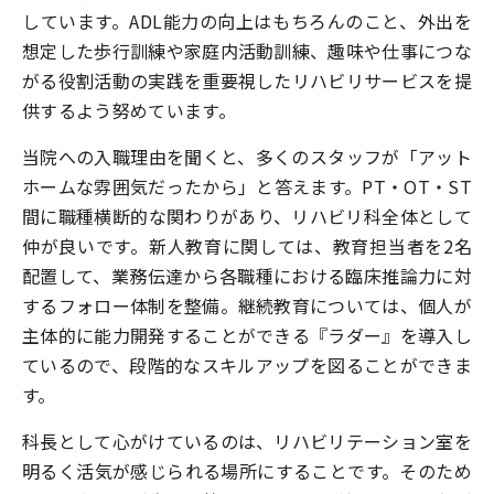
しています。ADL能力の向上はもちろんのこと、外出を
アクセス
想定した歩行訓練や家庭内活動訓練、趣味や仕事につな
よくある質問
がる役割活動の実践を重要視したリハビリサービスを提
供するよう努めています。
見学・説明会・インターンシップ
当院への入職理由を聞くと、多くのスタッフが「アット
ホームな雰囲気だったから」と答えます。PT・OT・ST
間に職種横断的な関わりがあり、リハビリ科全体として
エントリー・お問い合わせ
仲が良いです。新人教育に関しては、教育担当者を2名
配置して、業務伝達から各職種における臨床推論力に対
Webで
採用情報
病院見学
するフォロー体制を整備。継続教育については、個人が
主体的に能力開発することができる『ラダー』を導入し
ているので、段階的なスキルアップを図ることができま
す。
科長として心がけているのは、リハビリテーション室を
明るく活気が感じられる場所にすることです。そのため